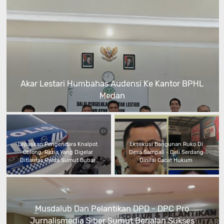
Akar Lestari Humbahas Audensi Ke Kantor BPHL
Medan
Lepaskan Pengendara Knalpot
Eksekusi Bangunan Ruko Di
Oblong, Razia Yang Digelar
Desa Sampali - Deli Serdang
Ditlantas Polda Sumut Bubar
Dinilai Cacat Hukum
Musdalub Dan Pelantikan DPD - DPC Pro
Jurnalismedia Siber Sumut Berjalan Sukses