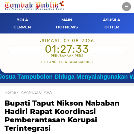
BOLA
MAIN
ASUSILA
CERPEN
HOTNEWS
OTHER
JUMAAT, 07-08-2026
01:27:34
PERUSAHAAN PERS
PT. PANDLYTRA TAMA MANDIRI
Tampubolon Diduga Menyalahgunakan Wewenang
Home
› TAPANULI UTARA
Bupati Taput Nikson Nababan
Hadiri Rapat Koordinasi
Pemberantasan Korupsi
Terintegrasi