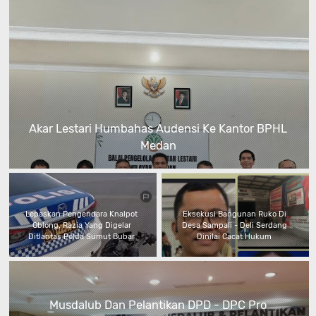
Akar Lestari Humbahas Audensi Ke Kantor BPHL
Medan
Lepaskan Pengendara Knalpot
Eksekusi Bangunan Ruko Di
Oblong, Razia Yang Digelar
Desa Sampali - Deli Serdang
Ditlantas Polda Sumut Bubar
Dinilai Cacat Hukum
Musdalub Dan Pelantikan DPD - DPC Pro