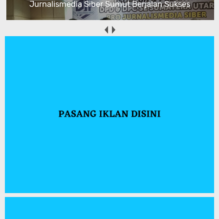
Jurnalismedia Siber Sumut Berjalan Sukses