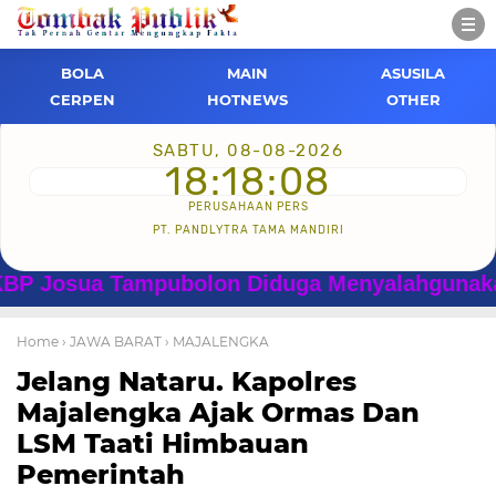
BOLA
MAIN
ASUSILA
CERPEN
HOTNEWS
OTHER
SABTU, 08-08-2026
18:18:09
PERUSAHAAN PERS
PT. PANDLYTRA TAMA MANDIRI
sua Tampubolon Diduga Menyalahgunakan Wewen
Home
› JAWA BARAT
› MAJALENGKA
Jelang Nataru. Kapolres
Majalengka Ajak Ormas Dan
LSM Taati Himbauan
Pemerintah