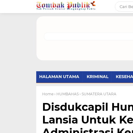
HALAMAN UTAMA
KRIMINAL
KESEH
Home
› HUMBAHAS
› SUMATERA UTARA
Disdukcapil Hu
Lansia Untuk 
Administrasi K