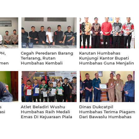
PH,
Cegah Peredaran Barang
Karutan Humbahas
s
Terlarang, Rutan
Kunjungi Kantor Bupati
tmen
Humbahas Kembali
Humbahas Guna Menjalin
one,
Lakukan Razia Insidentil
Silaturahmi Dan
ng
Koordinasi
s
Atlet Beladiri Wushu
Dinas Dukcatpil
asi
Humbahas Raih Medali
Humbahas Terima Piagam
Emas Di Kejuaraan Piala
Dari Bawaslu Humbahas
itan
Gubernur Sumut