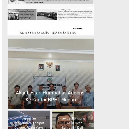
Akar Lestari Humbahas Audensi
Ke Kantor BPHL Medan
Lepaskan
Eksekusi Bangunan
Pengendara Knalpot
Ruko Di Desa
Oblong, Razia Yang
Sampali - Deli