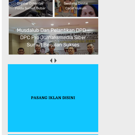
Digelar Ditlantas
Serdang Dinilai
Polda Sumut Bubar
Cacat Hukum
Musdalub Dan Pelantikan DPD -
DPC Pro Jurnalismedia Siber
Sumut Berjalan Sukses