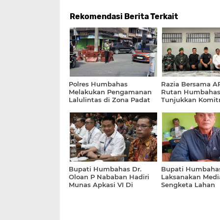
Rekomendasi Berita Terkait
Polres Humbahas
Razia Bersama A
Melakukan Pengamanan
Rutan Humbaha
Lalulintas di Zona Padat
Tunjukkan Komi
Pengendara
Berantas Handph
Pungli Dan Bara
Terlarang
Bupati Humbahas Dr.
Bupati Humbaha
Oloan P Nababan Hadiri
Laksanakan Medi
Munas Apkasi VI Di
Sengketa Lahan
Sulawesi Utara
Masyarakat Parlil