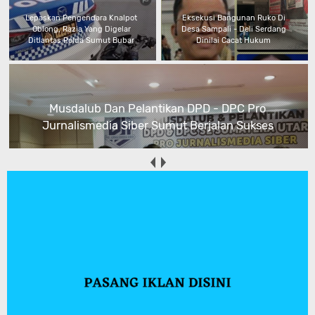
Lepaskan Pengendara Knalpot
Eksekusi Bangunan Ruko Di
Oblong, Razia Yang Digelar
Desa Sampali - Deli Serdang
Ditlantas Polda Sumut Bubar
Dinilai Cacat Hukum
Musdalub Dan Pelantikan DPD - DPC Pro
Jurnalismedia Siber Sumut Berjalan Sukses