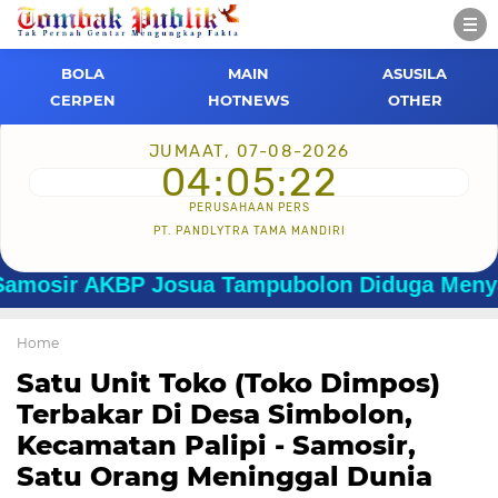
BOLA
MAIN
ASUSILA
CERPEN
HOTNEWS
OTHER
JUMAAT, 07-08-2026
04:05:23
PERUSAHAAN PERS
PT. PANDLYTRA TAMA MANDIRI
r AKBP Josua Tampubolon Diduga Menyalahgun
Home
Satu Unit Toko (Toko Dimpos)
Terbakar Di Desa Simbolon,
Kecamatan Palipi - Samosir,
Satu Orang Meninggal Dunia