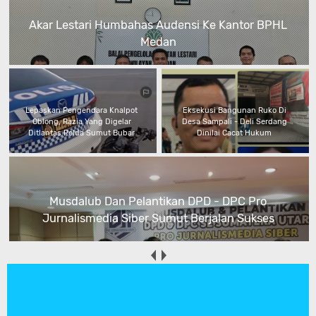
Akar Lestari Humbahas Audensi Ke Kantor BPHL
Medan
Lepaskan Pengendara Knalpot
Eksekusi Bangunan Ruko Di
Oblong, Razia Yang Digelar
Desa Sampali - Deli Serdang
Ditlantas Polda Sumut Bubar
Dinilai Cacat Hukum
Musdalub Dan Pelantikan DPD - DPC Pro
Jurnalismedia Siber Sumut Berjalan Sukses