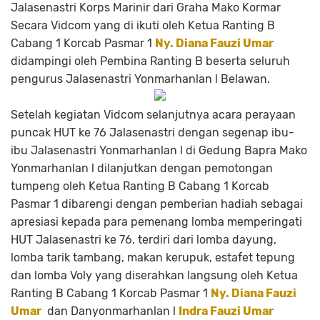
Jalasenastri Korps Marinir dari Graha Mako Kormar
Secara Vidcom yang di ikuti oleh Ketua Ranting B
Cabang 1 Korcab Pasmar 1
Ny. Diana Fauzi Umar
didampingi oleh Pembina Ranting B beserta seluruh
pengurus Jalasenastri Yonmarhanlan l Belawan.
Setelah kegiatan Vidcom selanjutnya acara perayaan
puncak HUT ke 76 Jalasenastri dengan segenap ibu-
ibu Jalasenastri Yonmarhanlan l di Gedung Bapra Mako
Yonmarhanlan l dilanjutkan dengan pemotongan
tumpeng oleh Ketua Ranting B Cabang 1 Korcab
Pasmar 1 dibarengi dengan pemberian hadiah sebagai
apresiasi kepada para pemenang lomba memperingati
HUT Jalasenastri ke 76, terdiri dari lomba dayung,
lomba tarik tambang, makan kerupuk, estafet tepung
dan lomba Voly yang diserahkan langsung oleh Ketua
Ranting B Cabang 1 Korcab Pasmar 1
Ny. Diana Fauzi
Umar
dan Danyonmarhanlan l
Indra Fauzi Umar