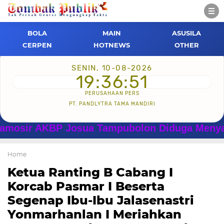
BOLA
MAIN
ASUSILA
CERPEN
HOTNEWS
OTHER
SENIN, 10-08-2026
19:36:52
PERUSAHAAN PERS
PT. PANDLYTRA TAMA MANDIRI
ir AKBP Josua Tampubolon Diduga Menyalahgun
Home
Ketua Ranting B Cabang I
Korcab Pasmar I Beserta
Segenap Ibu-Ibu Jalasenastri
Yonmarhanlan I Meriahkan