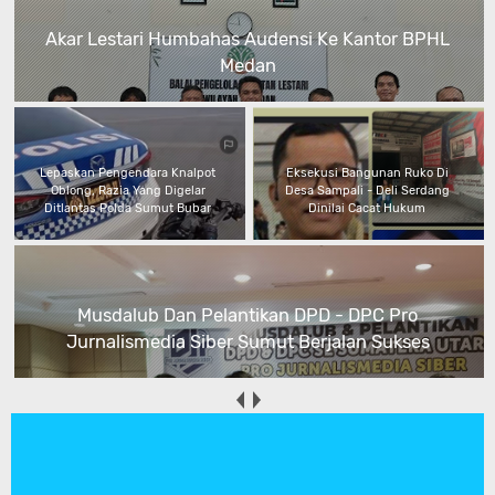
Akar Lestari Humbahas Audensi Ke Kantor BPHL
Medan
Lepaskan Pengendara Knalpot
Eksekusi Bangunan Ruko Di
Oblong, Razia Yang Digelar
Desa Sampali - Deli Serdang
Ditlantas Polda Sumut Bubar
Dinilai Cacat Hukum
Musdalub Dan Pelantikan DPD - DPC Pro
Jurnalismedia Siber Sumut Berjalan Sukses