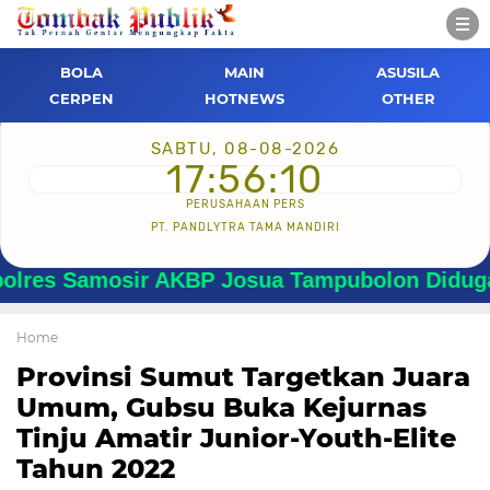
BOLA
MAIN
ASUSILA
CERPEN
HOTNEWS
OTHER
SABTU, 08-08-2026
17:56:11
PERUSAHAAN PERS
PT. PANDLYTRA TAMA MANDIRI
 Samosir AKBP Josua Tampubolon Diduga Menya
Home
Provinsi Sumut Targetkan Juara
Umum, Gubsu Buka Kejurnas
Tinju Amatir Junior-Youth-Elite
Tahun 2022