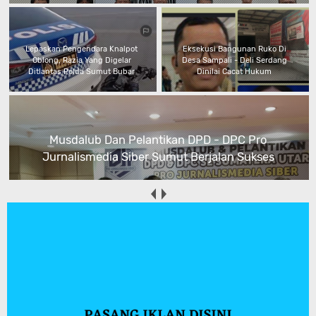
Lepaskan Pengendara Knalpot
Eksekusi Bangunan Ruko Di
Oblong, Razia Yang Digelar
Desa Sampali - Deli Serdang
Ditlantas Polda Sumut Bubar
Dinilai Cacat Hukum
Musdalub Dan Pelantikan DPD - DPC Pro
Jurnalismedia Siber Sumut Berjalan Sukses