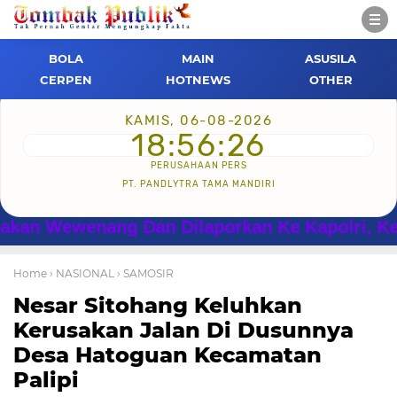
BOLA
MAIN
ASUSILA
CERPEN
HOTNEWS
OTHER
KAMIS, 06-08-2026
18:56:26
PERUSAHAAN PERS
PT. PANDLYTRA TAMA MANDIRI
wenang Dan Dilaporkan Ke Kapolri, Ke Irwasu
Home
› NASIONAL
› SAMOSIR
Nesar Sitohang Keluhkan
Kerusakan Jalan Di Dusunnya
Desa Hatoguan Kecamatan
Palipi