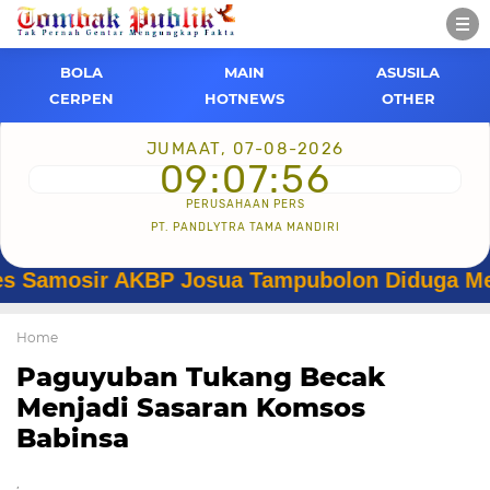
BOLA
MAIN
ASUSILA
CERPEN
HOTNEWS
OTHER
JUMAAT, 07-08-2026
09:07:57
PERUSAHAAN PERS
PT. PANDLYTRA TAMA MANDIRI
osir AKBP Josua Tampubolon Diduga Menyalahg
Home
Paguyuban Tukang Becak
Menjadi Sasaran Komsos
Babinsa