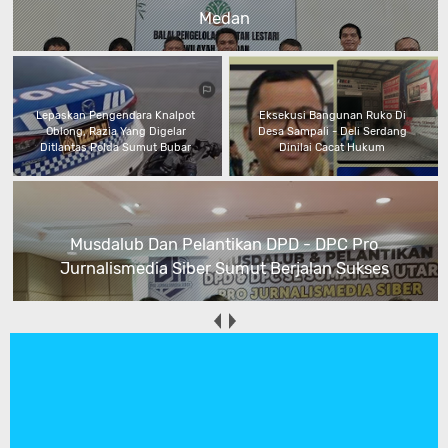
Medan
Lepaskan Pengendara Knalpot
Eksekusi Bangunan Ruko Di
Oblong, Razia Yang Digelar
Desa Sampali - Deli Serdang
Ditlantas Polda Sumut Bubar
Dinilai Cacat Hukum
Musdalub Dan Pelantikan DPD - DPC Pro
Jurnalismedia Siber Sumut Berjalan Sukses