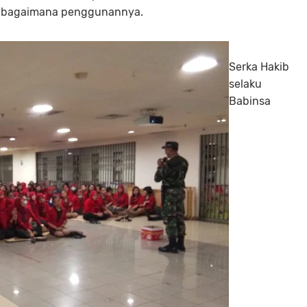
n bagaimana penggunannya.
Serka Hakib
selaku
Babinsa