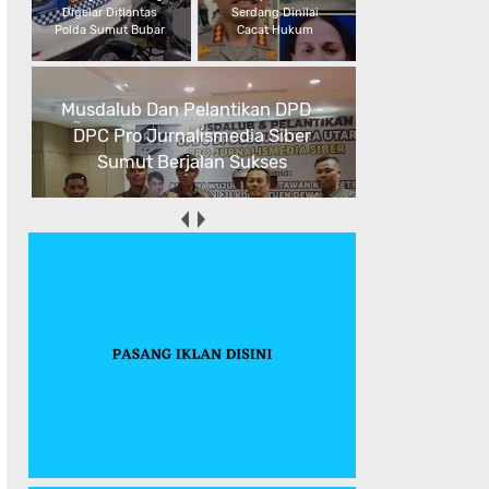
Digelar Ditlantas
Serdang Dinilai
Polda Sumut Bubar
Cacat Hukum
Musdalub Dan Pelantikan DPD -
DPC Pro Jurnalismedia Siber
Sumut Berjalan Sukses