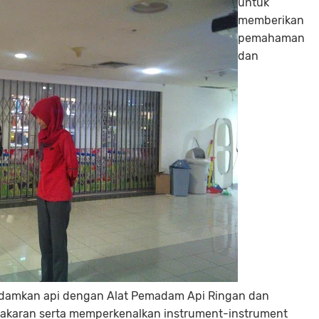
untuk
memberikan
pemahaman
dan
damkan api dengan Alat Pemadam Api Ringan dan
akaran serta memperkenalkan instrument-instrument