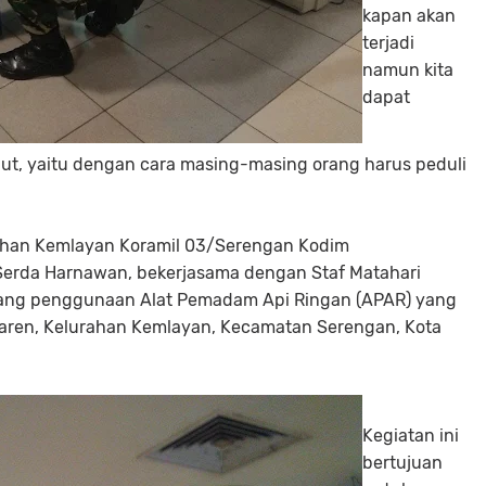
kapan akan
terjadi
namun kita
dapat
ut, yaitu dengan cara masing-masing orang harus peduli
rahan Kemlayan Koramil 03/Serengan Kodim
 Serda Harnawan, bekerjasama dengan Staf Matahari
tang penggunaan Alat Pemadam Api Ringan (APAR) yang
saren, Kelurahan Kemlayan, Kecamatan Serengan, Kota
Kegiatan ini
bertujuan