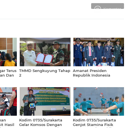
Komentar
gar Terus
TMMD Sengkuyung Tahap
Amanat Presiden
nan Dan
2
Republik Indonesia
kan
Kodim 0735/Surakarta
Kodim 0735/Surakarta
t Hasil
Gelar Komsos Dengan
Genjot Stamina Fisik