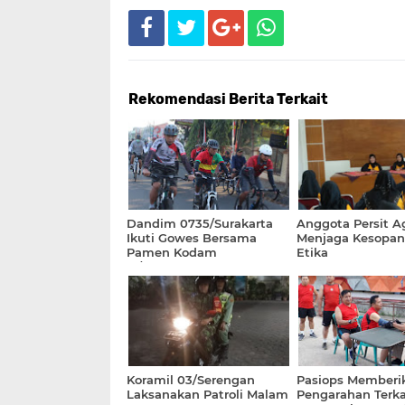
Rekomendasi Berita Terkait
Dandim 0735/Surakarta
Anggota Persit A
Ikuti Gowes Bersama
Menjaga Kesopa
Pamen Kodam
Etika
IV/Diponegoro
Koramil 03/Serengan
Pasiops Memberi
Laksanakan Patroli Malam
Pengarahan Terkai