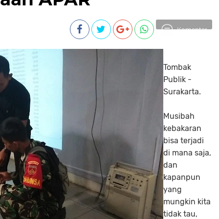
Komentar
Tombak
Publik -
Surakarta.
Musibah
kebakaran
bisa terjadi
di mana saja,
dan
kapanpun
yang
mungkin kita
tidak tau,