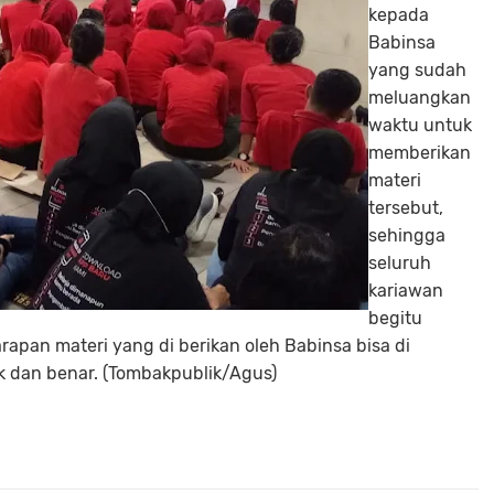
kepada
Babinsa
yang sudah
meluangkan
waktu untuk
memberikan
materi
tersebut,
sehingga
seluruh
kariawan
begitu
apan materi yang di berikan oleh Babinsa bisa di
k dan benar. (Tombakpublik/Agus)