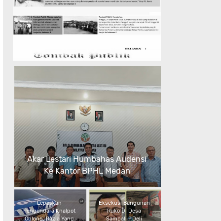
Akar Lestari Humbahas Audensi
Ke Kantor BPHL Medan
Lepaskan
Eksekusi Bangunan
Pengendara Knalpot
Ruko Di Desa
Oblong, Razia Yang
Sampali - Deli