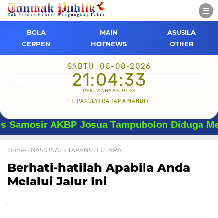
BOLA
MAIN
ASUSILA
CERPEN
HOTNEWS
OTHER
SABTU, 08-08-2026
21:04:34
PERUSAHAAN PERS
PT. PANDLYTRA TAMA MANDIRI
sir AKBP Josua Tampubolon Diduga Menyalahgu
Home
› NASIONAL
› TAPANULI UTARA
Berhati-hatilah Apabila Anda
Melalui Jalur Ini