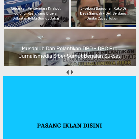
Lepaskan Pengendara Knalpot
Eksekusi Bangunan Ruko Di
Oblong, Razia Yang Digelar
Desa Sampali - Deli Serdang
Ditlantas Polda Sumut Bubar
Dinilai Cacat Hukum
Musdalub Dan Pelantikan DPD - DPC Pro
Jurnalismedia Siber Sumut Berjalan Sukses