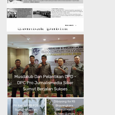
Plt Ketua DPD PJS Sumut
Tetapkan Pelaksanaan Musdalub 7
Februari 2024
Korban Ledakan
Diboyong Ke RS
Bhayangkara,
Polres Pelabuhan
Berikut Hasil
Belawan Tangkap
Autopsi Korban
Tersangka