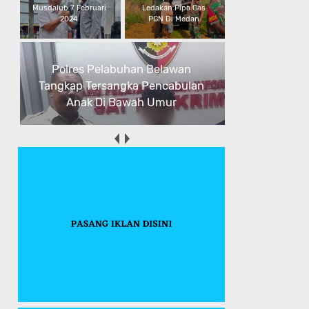
Ledakan Pipa Gas
Pencabulan Anak Di
PGN Di Medan
Bawah Umur
Polsek Medan Baru Tembak Kaki
Pelaku Perampokan Di Kelurahan
Sarirejo