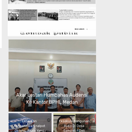
Akar Lestari Humbahas Audensi
Ke Kantor BPHL Medan
Lepaskan
Eksekusi Bangunan
Pengendara Knalpot
Ruko Di Desa
Oblong, Razia Yang
Sampali - Deli