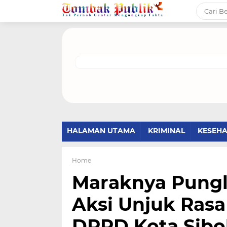
Kap
HALAMAN UTAMA
KRIMINAL
KESEH
Home
Maraknya Pungl
Aksi Unjuk Ras
DPRD Kota Sibo