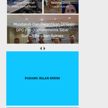
Digelar Ditlantas
Serdang Dinilai
Polda Sumut Bubar
Cacat Hukum
Musdalub Dan Pelantikan DPD -
DPC Pro Jurnalismedia Siber
Sumut Berjalan Sukses