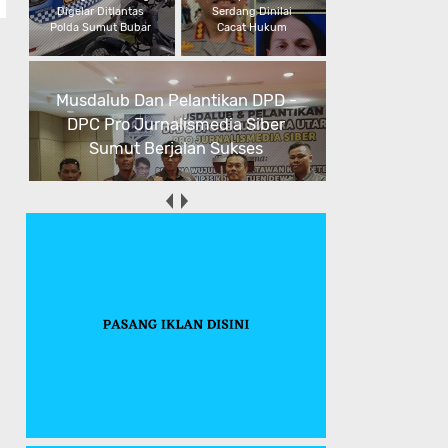
Digelar Ditlantas
Serdang Dinilai
Polda Sumut Bubar
Cacat Hukum
Musdalub Dan Pelantikan DPD -
DPC Pro Jurnalismedia Siber
Sumut Berjalan Sukses