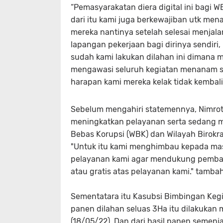
“Pemasyarakatan diera digital ini bagi W
dari itu kami juga berkewajiban utk me
mereka nantinya setelah selesai menjal
lapangan pekerjaan bagi dirinya sendiri,
sudah kami lakukan dilahan ini dimana
mengawasi seluruh kegiatan menanam s
harapan kami mereka kelak tidak kembali
Sebelum mengahiri statemennya, Nimrot
meningkatkan pelayanan serta sedang m
Bebas Korupsi (WBK) dan Wilayah Birokra
"Untuk itu kami menghimbau kepada ma
pelayanan kami agar mendukung pemban
atau gratis atas pelayanan kami." tamba
Sementatara itu Kasubsi Bimbingan Kegi
panen dilahan seluas 3Ha itu dilakukan m
(18/05/22). Dan dari hasil panen semenj