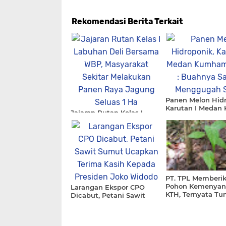
Rekomendasi Berita Terkait
Panen Melon Hidr
Karutan I Meda
Jajaran Rutan Kelas I
Sumut : Buahnya
Labuhan Deli Bersama
Menggugah Seler
WBP, Masyarakat Sekitar
Melakukan Panen Raya
Jagung Seluas 1 Ha
PT. TPL Memberik
Pohon Kemenyan
Larangan Ekspor CPO
KTH, Ternyata T
Dicabut, Petani Sawit
Dengan Subur Di
Sumut Ucapkan Terima
Humbahas
Kasih Kepada Presiden
Joko Widodo