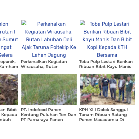
oponik,
Perkenalkan Kegiatan
Toba Pulp Lestari Berikan
n Kumham
Wirausaha, Rutan
Ribuan Bibit Kayu Manis
 Sangat
Labuhan Deli Ajak Taruna
Dan Bibit Kopi Kepada
a
Poltekip Ke Lahan Jagung
KTH Bersama
an Bibit
PT. Indofood Panen
KPH XIII Dolok Sanggul
 Kepada
Kentang Puluhan Ton Dan
Tanam Ribuan Batang
umbuh
PT Parnaraya Panen
Pohon Macadamia Di
Bawang Putih Di Food
Lahan Kelompok Tani
Estate Humbahas
Hutan Dosroha