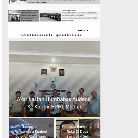
Akar Lestari Humbahas Audensi
Ke Kantor BPHL Medan
Lepaskan
Eksekusi Bangunan
Pengendara Knalpot
Ruko Di Desa
Oblong, Razia Yang
Sampali - Deli