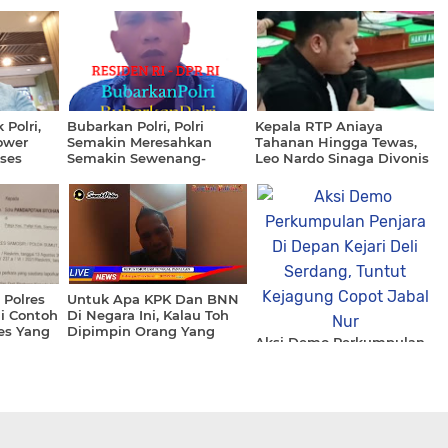
 Polri,
Bubarkan Polri, Polri
Kepala RTP Aniaya
ower
Semakin Meresahkan
Tahanan Hingga Tewas,
ses
Semakin Sewenang-
Leo Nardo Sinaga Divonis
Ajukan
wenang Di Negara Ini
4 Tahun Bui
asil
Tinggi
a JPU
as Dan
jukan
 Polres
Untuk Apa KPK Dan BNN
i Contoh
Di Negara Ini, Kalau Toh
es Yang
Dipimpin Orang Yang
Aksi Demo Perkumpulan
Asalnya Juga Dari
Penjara Di Depan Kejari
AKBP
Kepolisian
Deli Serdang, Tuntut
on
Kejagung Copot Jabal Nur