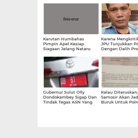
Karutan Humbahas
Karena Mengkritik
Pimpin Apel Kesiap
JPU Tunjukkan P
Siagaan Jelang Nataru
Dengan Dalih Pro
Hukum Dan JPU 
Banding Namun H
Dari Pengadilan 
Medan Tetap, Jug
Masih Kurang Pu
Berlanjut Menga
Kasasi
Gubernur Sulut Olly
Kalau Diteruskan,
Dondokambey Sigap Dan
Samosir Akan Jad
Tindak Tegas ASN Yang
Buruk Untuk Polr
Ancam Warga Akan
Lain Dibawah
Dilaporkan Jika Di
Kepemimpinan 
Viralkan
Josua Tampubol