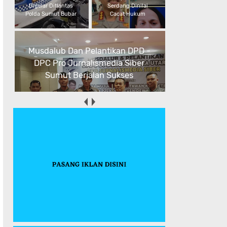
Digelar Ditlantas
Serdang Dinilai
Polda Sumut Bubar
Cacat Hukum
Musdalub Dan Pelantikan DPD -
DPC Pro Jurnalismedia Siber
Sumut Berjalan Sukses