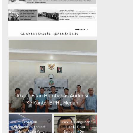
Akar Lestari Humbahas Audensi
Ke Kantor BPHL Medan
Lepaskan
Eksekusi Bangunan
Pengendara Knalpot
Ruko Di Desa
Oblong, Razia Yang
Sampali - Deli