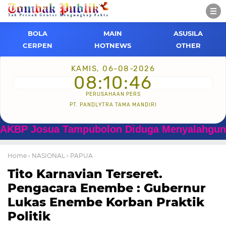
BOLA
MAIN
ASUSILA
CERPEN
HOTNEWS
OTHER
KAMIS, 06-08-2026
08:10:47
PERUSAHAAN PERS
PT. PANDLYTRA TAMA MANDIRI
Josua Tampubolon Diduga Menyalahgunakan We
Home
› NASIONAL
› PAPUA
Tito Karnavian Terseret.
Pengacara Enembe : Gubernur
Lukas Enembe Korban Praktik
Politik