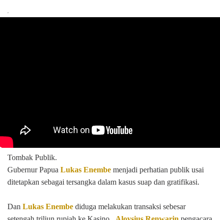
Tombak Publik.
Gubernur Papua
Lukas Enembe
menjadi perhatian publik usai
ditetapkan sebagai tersangka dalam kasus suap dan gratifikasi.
Dan
Lukas Enembe
diduga melakukan transaksi sebesar
setengah triliun rupiah ke Kasino.
Aloysius Renwarin
pengacara