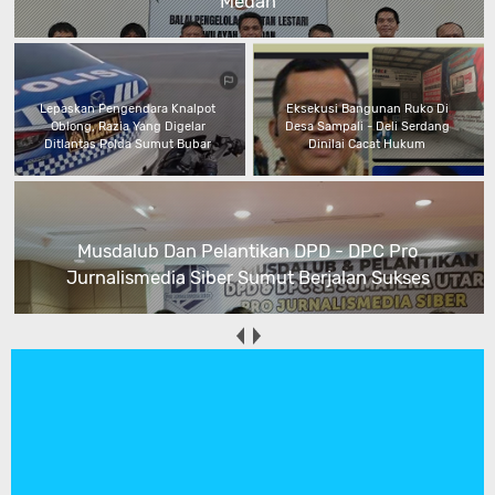
Medan
Lepaskan Pengendara Knalpot
Eksekusi Bangunan Ruko Di
Oblong, Razia Yang Digelar
Desa Sampali - Deli Serdang
Ditlantas Polda Sumut Bubar
Dinilai Cacat Hukum
Musdalub Dan Pelantikan DPD - DPC Pro
Jurnalismedia Siber Sumut Berjalan Sukses