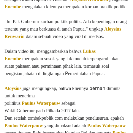
Enembe
mengatakan kliennya merupakan korban praktik politik.
"Ini Pak Gubernur
korban praktik politik. Ada kepentingan
orang
tertentu yang mau berkuasa di
tanah Papua," ungkap
Aloysius
Renwarin
dalam sebuah video yang viral di medsos.
Dalam video itu,
menggambarkan bahwa
Lukas
Enembe
merupakan sosok yang tak mudah
terpengaruh akan
suatu paksaan atau
permintaan pihak lain, termasuk soal
P
pengisian jabatan di lingkungan
emerintahan Papua.
pernah
Aloysius
juga mengungkap, bahwa kliennya
diminta
untuk menerima
politikus
Paulus Waterpauw
sebagai
Wakil Gubernur pada Pilkada 2017 lalu.
Dan setelah tombakpublik.com melakukan penelusuran, apakah
Paulus Waterpauw
yang dimaksud adalah
Paulus Waterpauw
purnawirawan Polri berpangkat Komjen Pol dan ternyata
Paulus