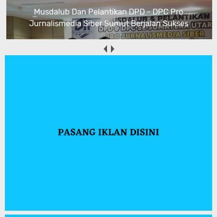
Musdalub Dan Pelantikan DPD - DPC Pro
Jurnalismedia Siber Sumut Berjalan Sukses