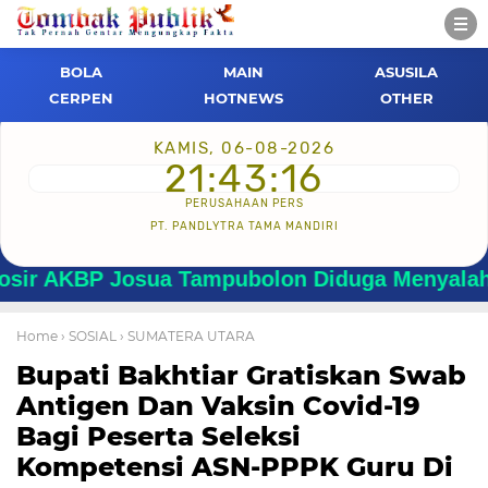
BOLA
MAIN
ASUSILA
CERPEN
HOTNEWS
OTHER
KAMIS, 06-08-2026
21:43:16
PERUSAHAAN PERS
PT. PANDLYTRA TAMA MANDIRI
KBP Josua Tampubolon Diduga Menyalahgunakan
Home
› SOSIAL
› SUMATERA UTARA
Bupati Bakhtiar Gratiskan Swab
Antigen Dan Vaksin Covid-19
Bagi Peserta Seleksi
Kompetensi ASN-PPPK Guru Di