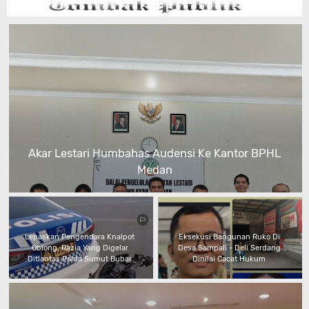
Akar Lestari Humbahas Audensi Ke Kantor BPHL
Medan
Lepaskan Pengendara Knalpot
Eksekusi Bangunan Ruko Di
Oblong, Razia Yang Digelar
Desa Sampali - Deli Serdang
Ditlantas Polda Sumut Bubar
Dinilai Cacat Hukum