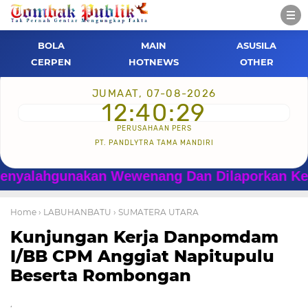
BOLA
MAIN
ASUSILA
CERPEN
HOTNEWS
OTHER
JUMAAT, 07-08-2026
12:40:30
PERUSAHAAN PERS
PT. PANDLYTRA TAMA MANDIRI
gunakan Wewenang Dan Dilaporkan Ke Kapolri,
Home
› LABUHANBATU
› SUMATERA UTARA
Kunjungan Kerja Danpomdam
I/BB CPM Anggiat Napitupulu
Beserta Rombongan