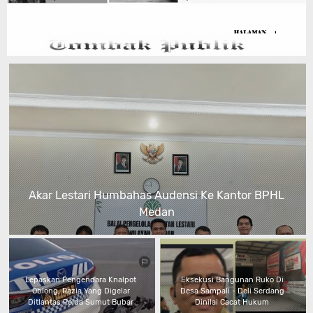
Akar Lestari Humbahas Audensi Ke Kantor BPHL
Medan
Lepaskan Pengendara Knalpot
Eksekusi Bangunan Ruko Di
Oblong, Razia Yang Digelar
Desa Sampali - Deli Serdang
Ditlantas Polda Sumut Bubar
Dinilai Cacat Hukum