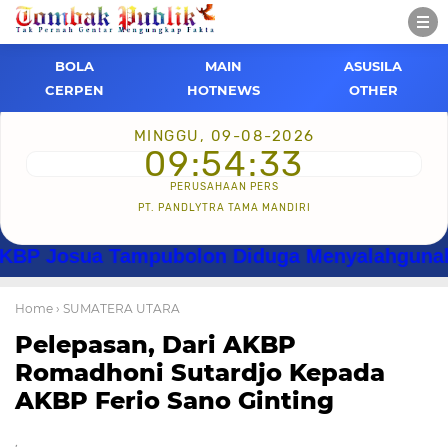
BOLA
MAIN
ASUSILA
CERPEN
HOTNEWS
OTHER
MINGGU, 09-08-2026
09:54:34
PERUSAHAAN PERS
PT. PANDLYTRA TAMA MANDIRI
sua Tampubolon Diduga Menyalahgunakan Wewe
Home
› SUMATERA UTARA
Pelepasan, Dari AKBP
Romadhoni Sutardjo Kepada
AKBP Ferio Sano Ginting