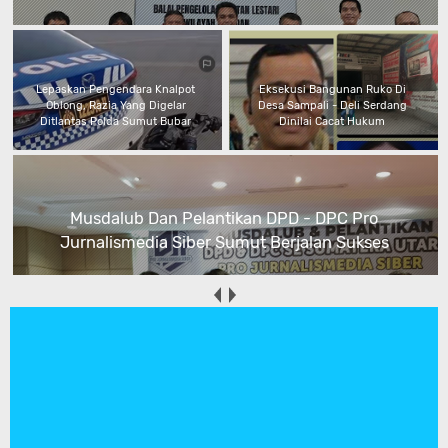
Lepaskan Pengendara Knalpot
Eksekusi Bangunan Ruko Di
Oblong, Razia Yang Digelar
Desa Sampali - Deli Serdang
Ditlantas Polda Sumut Bubar
Dinilai Cacat Hukum
Musdalub Dan Pelantikan DPD - DPC Pro
Jurnalismedia Siber Sumut Berjalan Sukses