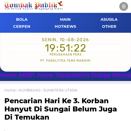
BOLA
MAIN
ASUSILA
CERPEN
HOTNEWS
OTHER
SENIN, 10-08-2026
19:51:23
PERUSAHAAN PERS
PT. PANDLYTRA TAMA MANDIRI
AKBP Josua Tampubolon Diduga Menyalahgunaka
Home
› HUMBAHAS
› SUMATERA UTARA
Pencarian Hari Ke 3. Korban
Hanyut Di Sungai Belum Juga
Di Temukan