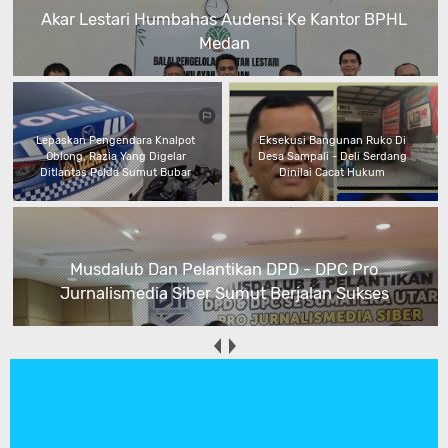
Akar Lestari Humbahas Audensi Ke Kantor BPHL
Medan
Lepaskan Pengendara Knalpot
Eksekusi Bangunan Ruko Di
Oblong, Razia Yang Digelar
Desa Sampali - Deli Serdang
Ditlantas Polda Sumut Bubar
Dinilai Cacat Hukum
Musdalub Dan Pelantikan DPD - DPC Pro
Jurnalismedia Siber Sumut Berjalan Sukses