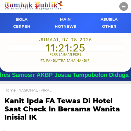
BOLA
MAIN
ASUSILA
CERPEN
HOTNEWS
OTHER
JUMAAT, 07-08-2026
11:21:25
PERUSAHAAN PERS
PT. PANDLYTRA TAMA MANDIRI
amosir AKBP Josua Tampubolon Diduga Menyala
Home
› NASIONAL
› VIRAL
Kanit Ipda FA Tewas Di Hotel
Saat Check In Bersama Wanita
Inisial IK