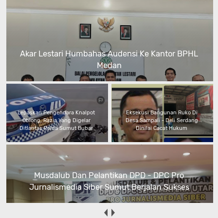
Akar Lestari Humbahas Audensi Ke Kantor BPHL
Medan
Lepaskan Pengendara Knalpot
Eksekusi Bangunan Ruko Di
Oblong, Razia Yang Digelar
Desa Sampali - Deli Serdang
Ditlantas Polda Sumut Bubar
Dinilai Cacat Hukum
Musdalub Dan Pelantikan DPD - DPC Pro
Jurnalismedia Siber Sumut Berjalan Sukses