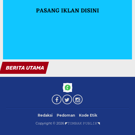
Redaksi
Pedoman
Kode Etik
Copyright ©
2026
◤𝚃𝙾𝙼𝙱𝙰𝙺 𝙿𝚄𝙱𝙻𝙸𝙺◥