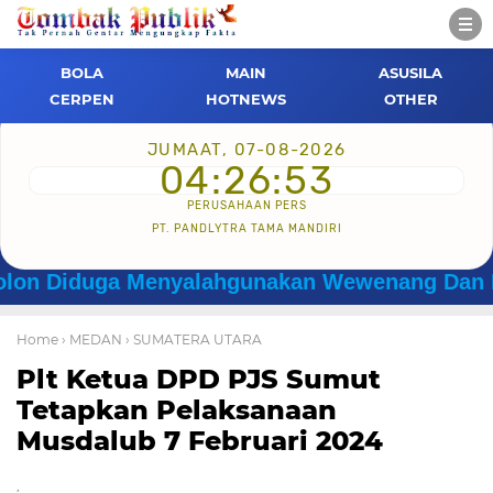
BOLA
MAIN
ASUSILA
CERPEN
HOTNEWS
OTHER
JUMAAT, 07-08-2026
04:26:53
PERUSAHAAN PERS
PT. PANDLYTRA TAMA MANDIRI
duga Menyalahgunakan Wewenang Dan Dilaporka
Home
› MEDAN
› SUMATERA UTARA
Plt Ketua DPD PJS Sumut
Tetapkan Pelaksanaan
Musdalub 7 Februari 2024