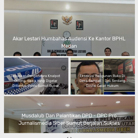
Akar Lestari Humbahas Audensi Ke Kantor BPHL
Medan
Lepaskan Pengendara Knalpot
Eksekusi Bangunan Ruko Di
Oblong, Razia Yang Digelar
Desa Sampali - Deli Serdang
Ditlantas Polda Sumut Bubar
Dinilai Cacat Hukum
Musdalub Dan Pelantikan DPD - DPC Pro
Jurnalismedia Siber Sumut Berjalan Sukses