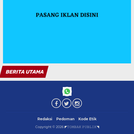
Redaksi
Pedoman
Kode Etik
Copyright ©
2026
◤𝚃𝙾𝙼𝙱𝙰𝙺 𝙿𝚄𝙱𝙻𝙸𝙺◥