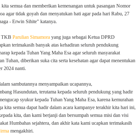
 kita semua dan memberikan kemenangan untuk pasangan Nomor
doa agar tidak goyah dan menyatukan hati agar pada hari Rabu, 27
ga - Erwin Sihite" katanya.
um TKB
Parulian Simamora
yang juga sebagai Ketua DPRD
pkan terimakasih banyak atas kehadiran seluruh pendukung
harap kepada Tuhan Yang Maha Esa agar seluruh masyarakat
 Tuhan, diberikan suka cita serta kesehatan agar dapat menentukan
r 2024 nanti.
alam sambutannya menyampaikan ucapannya,
mbang Hasundutan, terutama kepada seluruh pendukung yang hadir
mi mengucap syukur kepada Tuhan Yang Maha Esa, karena kemurahan
a kita semua dapat hadir dalam acara kampanye terakhir kita hari ini,
ada kita, dan kami berjanji dan bersumpah semua misi dan visi
kat Humbahas sejahtera, dan akhir kata kami ucapkan terimakasih
irma
mengakhiri.