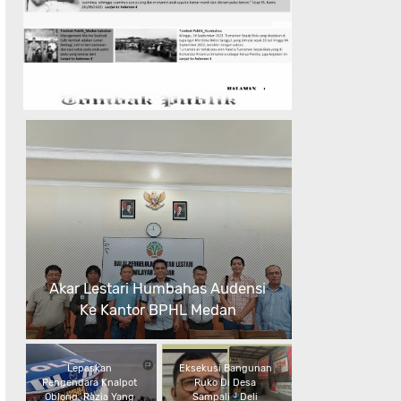
Akar Lestari Humbahas Audensi
Ke Kantor BPHL Medan
Lepaskan
Eksekusi Bangunan
Pengendara Knalpot
Ruko Di Desa
Oblong, Razia Yang
Sampali - Deli