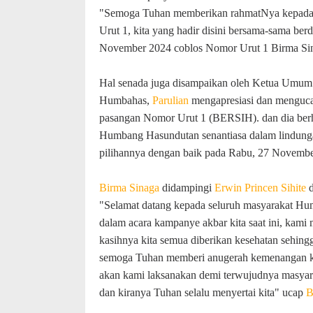
"Semoga Tuhan memberikan rahmatNya kepada
Urut 1, kita yang hadir disini bersama-sama ber
November 2024 coblos Nomor Urut 1 Birma Sina
Hal senada juga disampaikan oleh Ketua Um
Humbahas,
Parulian
mengapresiasi dan menguca
pasangan Nomor Urut 1 (BERSIH). dan dia ber
Humbang Hasundutan senantiasa dalam lindungan
pilihannya dengan baik pada Rabu, 27 Novembe
Birma Sinaga
didampingi
Erwin Princen Sihite
d
"Selamat datang kepada seluruh masyarakat Hu
dalam acara kampanye akbar kita saat ini, ka
kasihnya kita semua diberikan kesehatan sehingg
semoga Tuhan memberi anugerah kemenangan kep
akan kami laksanakan demi terwujudnya masyara
dan kiranya Tuhan selalu menyertai kita" ucap
B