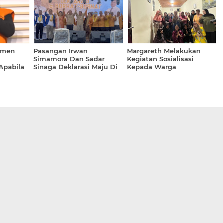
Dugaan Pungli Di SDN
173399 Sihite
tmen
Pasangan Irwan
Margareth Melakukan
Simamora Dan Sadar
Kegiatan Sosialisasi
Apabila
Sinaga Deklarasi Maju Di
Kepada Warga
ngkap
Pilkada Humbahas 2024
P