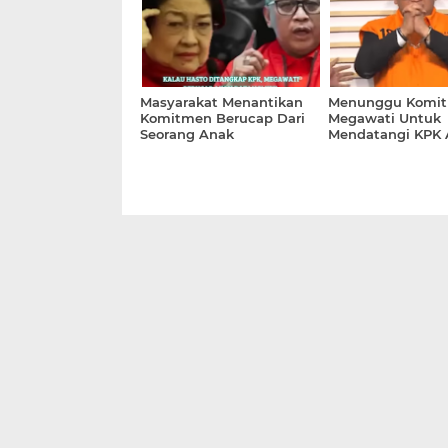
Kabupaten Humbahas
Masyarakat Menantikan
Menunggu Komi
Komitmen Berucap Dari
Megawati Untuk
Seorang Anak
Mendatangi KPK 
Proklamator, Akan
KPK Berani Mena
Datangi KPK Kalau Hasto
Hasto Sekjen PDI
Ditangkap, Bukan
Melakukan Larangan
Mengikuti Retreat Di
Akmil