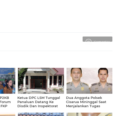
Komentar
 P2KB
Ketua DPC LSM Tunggal
Dua Anggota Polsek
 Forum
Panaluan Datang Ke
Cisarua Mininggal Saat
 FKP
Disdik Dan Inspektorat
Menjalankan Tugas
Humbahas
Kemanusiaan
Menindaklanjuti Terkait