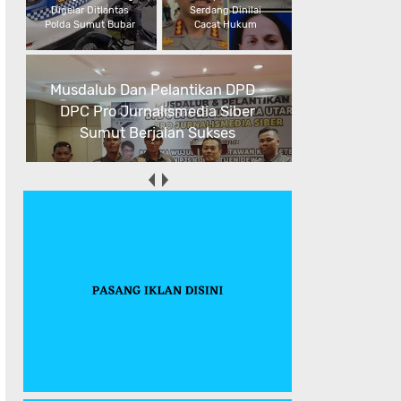
Digelar Ditlantas
Serdang Dinilai
Polda Sumut Bubar
Cacat Hukum
Musdalub Dan Pelantikan DPD -
DPC Pro Jurnalismedia Siber
Sumut Berjalan Sukses