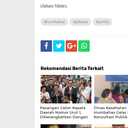
(Jahara Sihite).
#humbahas
#pilkada
#politik
Rekomendasi Berita Terkait
Pasangan Calon Kepala
Dinas Kesehatan
Daerah Nomor Urut 1,
Humbahas Gelar
Diberangkatkan Dengan
Konsultasi Publik
Doa Oleh Keturunan
Marga Siraja Oloan Se