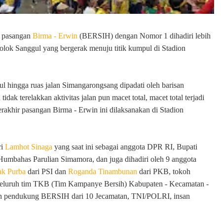
r pasangan
Birma - Erwin
(BERSIH) dengan Nomor 1 dihadiri lebih
 Dolok Sanggul yang bergerak menuju titik kumpul di Stadion
l hingga ruas jalan Simangarongsang dipadati oleh barisan
tidak terelakkan aktivitas jalan pun macet total, macet total terjadi
erakhir pasangan Birma - Erwin ini dilaksanakan di Stadion
ri
Lamhot Sinaga
yang saat ini sebagai anggota DPR RI, Bupati
mbahas Parulian Simamora, dan juga dihadiri oleh 9 anggota
ak Purba
dari PSI dan
Roganda Tinambunan
dari PKB, tokoh
eluruh tim TKB (Tim Kampanye Bersih) Kabupaten - Kecamatan -
san pendukung BERSIH dari 10 Jecamatan, TNI/POLRI, insan