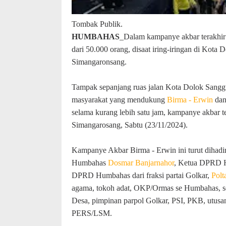
Tombak Publik.
HUMBAHAS
_Dalam kampanye akbar terakhi
dari 50.000 orang, disaat iring-iringan di Kota
Simangaronsang.
Tampak sepanjang ruas jalan Kota Dolok Sanggu
masyarakat yang mendukung
Birma - Erwin
dan 
selama kurang lebih satu jam, kampanye akbar t
Simangarosang, Sabtu (23/11/2024).
Kampanye Akbar Birma - Erwin ini turut dihadi
Humbahas
Dosmar Banjarnahor
, Ketua DPRD Hu
DPRD Humbahas dari fraksi partai Golkar,
Polt
agama, tokoh adat, OKP/Ormas se Humbahas, s
Desa, pimpinan parpol Golkar, PSI, PKB, utu
PERS/LSM.