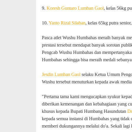
9.
Koresh Guntaro Lumban Gaol
, kelas 56kg p
10.
Yanto Rizal Silaban
, kelas 65kg putra seni
Pasca atlet Wushu Humbahas meraih banyak meda
prestasi tersebut mendapat banyak sorotan publ
Pengcab Wushu Humbahas dan mempertanyakan l
Humbahas sehingga bisa meraih medali sebanya
Jesdin Lumban Gaol
selaku Ketua Umum Pengcab
Wushu tersebut menuturkan kepada awak medi
"Pertama tama kami mengucapkan syukur kepada
diberikan kemenangan dan kebahagiaan yang cuku
khusus kepada Bupati Humbang Hasundutan
Dr
kepada semua instansi di Humbahas yang tidak da
memberi dukungannya melalui do'a. Sekali lagi