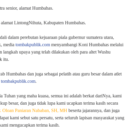
utra senior, alamat Humbahas.
or, alamat LintongNihuta, Kabupaten Humbahas.
li dalam perebutan kejuaraan piala gubernur sumatera utara,
ik, media
tombakpublik.com
menyambangi Koni Humbahas melalui
angkah upaya yang telah dilakukan oleh para altet Wushu
k itu.
 Humbahas dan juga sebagai pelatih atau guru besar dalam atlet
a
tombakpublik.com
.
 Tuhan yang maha kuasa, semua ini adalah berkat dariNya, kami
p besar, dan juga tidak lupa kami ucapkan terima kasih secara
. Oloan Paniaran Nababan, SH, MH
beserta jajarannya, dan juga
pat kami sebut satu persatu, serta seluruh lapisan masyarakat yang
 kami mengucapkan terima kasih.