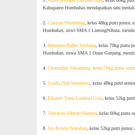
1.
Antra Wintapa Lumban Gaol
, kelas 60kg put
Kabupaten Humbahas mendapatkan satu medali
2.
Claresta Sihombing
, kelas 48kg putri junior
Humbahas, siswi SMA 1 LintongNihuta, mendap
3.
Johannes Ridho Sitohang
, kelas 70kg putra 
Humbahas, siswa SMA 1 Onan Ganjang, mendap
4.
Chornelius Sihombing, kelas 70kg putra seni
5.
Usulla Duti Simamora
, kelas 48kg putri sen
6.
Elisabet Tenni Lumban Gaol
, kelas 52kg put
7.
Timoteus Alfredo Sianturi
, kelas 60kg putra 
8.
Sry Rezeki Nababan
, kelas 52kg putri junio