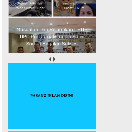
Digelar Ditlantas
Serdang Dinilai
Polda Sumut Bubar
Cacat Hukum
Musdalub Dan Pelantikan DPD -
DPC Pro Jurnalismedia Siber
Sumut Berjalan Sukses