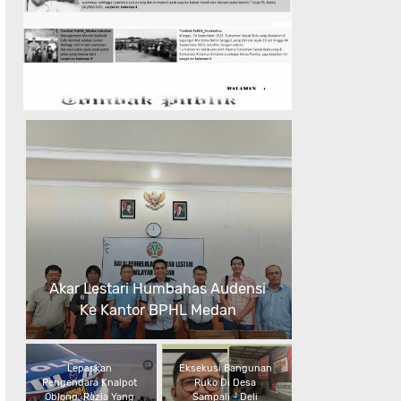
Akar Lestari Humbahas Audensi
Ke Kantor BPHL Medan
Lepaskan
Eksekusi Bangunan
Pengendara Knalpot
Ruko Di Desa
Oblong, Razia Yang
Sampali - Deli