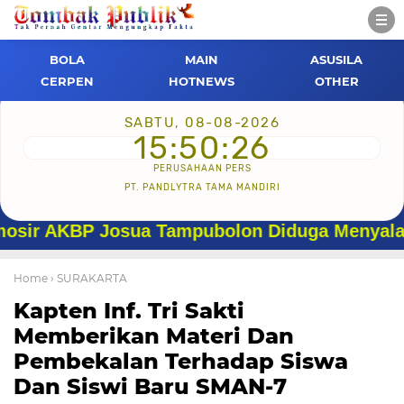
BOLA
MAIN
ASUSILA
CERPEN
HOTNEWS
OTHER
SABTU, 08-08-2026
15:50:27
PERUSAHAAN PERS
PT. PANDLYTRA TAMA MANDIRI
BP Josua Tampubolon Diduga Menyalahgunakan
Home
› SURAKARTA
Kapten Inf. Tri Sakti
Memberikan Materi Dan
Pembekalan Terhadap Siswa
Dan Siswi Baru SMAN-7