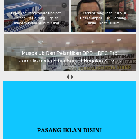
Lepaskan Pengendara Knalpot
Eksekusi Bangunan Ruko Di
Oblong, Razia Yang Digelar
Desa Sampali - Deli Serdang
Ditlantas Polda Sumut Bubar
Dinilai Cacat Hukum
Musdalub Dan Pelantikan DPD - DPC Pro
Jurnalismedia Siber Sumut Berjalan Sukses