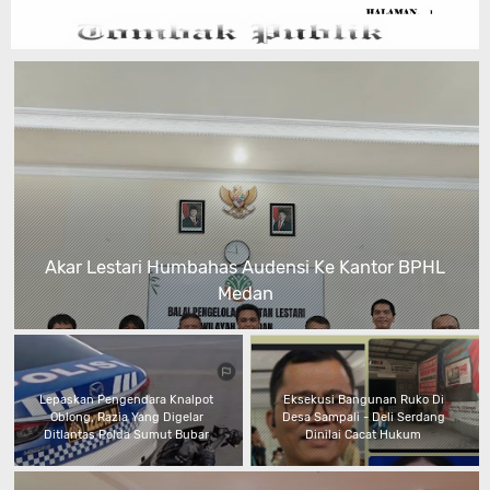
Akar Lestari Humbahas Audensi Ke Kantor BPHL
Medan
Lepaskan Pengendara Knalpot
Eksekusi Bangunan Ruko Di
Oblong, Razia Yang Digelar
Desa Sampali - Deli Serdang
Ditlantas Polda Sumut Bubar
Dinilai Cacat Hukum