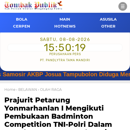
BOLA
MAIN
ASUSILA
CERPEN
HOTNEWS
OTHER
SABTU, 08-08-2026
15:50:20
PERUSAHAAN PERS
PT. PANDLYTRA TAMA MANDIRI
sir AKBP Josua Tampubolon Diduga Menyalahg
Home
› BELAWAN
› OLAH RAGA
Prajurit Petarung
Yonmarhanlan I Mengikuti
Pembukaan Badminton
Competition TNI-Polri Dalam