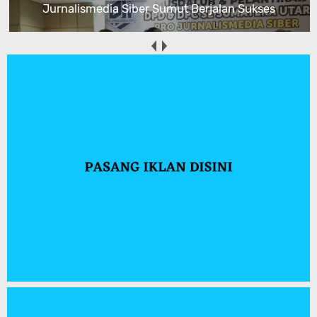
Jurnalismedia Siber Sumut Berjalan Sukses