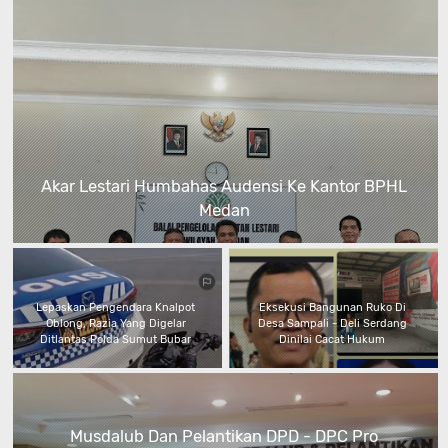
Akar Lestari Humbahas Audensi Ke Kantor BPHL
Medan
Lepaskan Pengendara Knalpot
Eksekusi Bangunan Ruko Di
Oblong, Razia Yang Digelar
Desa Sampali - Deli Serdang
Ditlantas Polda Sumut Bubar
Dinilai Cacat Hukum
Musdalub Dan Pelantikan DPD - DPC Pro