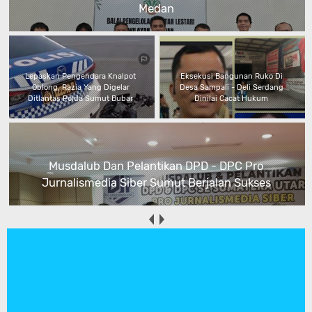
Medan
Lepaskan Pengendara Knalpot
Eksekusi Bangunan Ruko Di
Oblong, Razia Yang Digelar
Desa Sampali - Deli Serdang
Ditlantas Polda Sumut Bubar
Dinilai Cacat Hukum
Musdalub Dan Pelantikan DPD - DPC Pro
Jurnalismedia Siber Sumut Berjalan Sukses