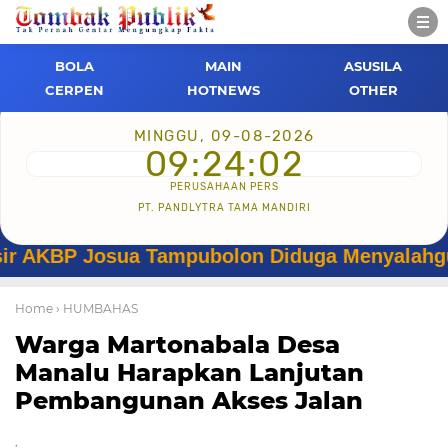
BOLA
MAIN
ASUSILA
CERPEN
HOTNEWS
OTHER
MINGGU, 09-08-2026
09:24:03
PERUSAHAAN PERS
PT. PANDLYTRA TAMA MANDIRI
 Josua Tampubolon Diduga Menyalahgunakan W
Home
› HUMBAHAS
Warga Martonabala Desa
Manalu Harapkan Lanjutan
Pembangunan Akses Jalan