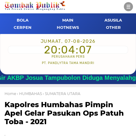
BOLA
MAIN
ASUSILA
CERPEN
HOTNEWS
OTHER
JUMAAT, 07-08-2026
20:04:08
PERUSAHAAN PERS
PT. PANDLYTRA TAMA MANDIRI
Josua Tampubolon Diduga Menyalahgunakan We
Home
› HUMBAHAS
› SUMATERA UTARA
Kapolres Humbahas Pimpin
Apel Gelar Pasukan Ops Patuh
Toba - 2021