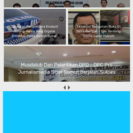
Lepaskan Pengendara Knalpot
Eksekusi Bangunan Ruko Di
Oblong, Razia Yang Digelar
Desa Sampali - Deli Serdang
Ditlantas Polda Sumut Bubar
Dinilai Cacat Hukum
Musdalub Dan Pelantikan DPD - DPC Pro
Jurnalismedia Siber Sumut Berjalan Sukses