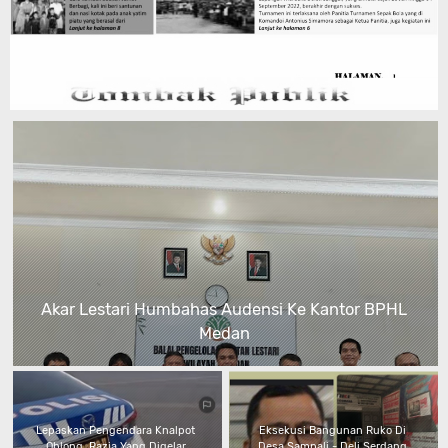
Akar Lestari Humbahas Audensi Ke Kantor BPHL
Medan
Lepaskan Pengendara Knalpot
Eksekusi Bangunan Ruko Di
Oblong, Razia Yang Digelar
Desa Sampali - Deli Serdang