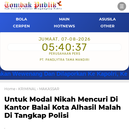
BOLA
MAIN
ASUSILA
CERPEN
HOTNEWS
OTHER
JUMAAT, 07-08-2026
05:40:37
PERUSAHAAN PERS
PT. PANDLYTRA TAMA MANDIRI
nang Dan Dilaporkan Ke Kapolri, Ke Irwasum
Home
› KRIMINAL
› MAKASSAR
Untuk Modal Nikah Mencuri Di
Kantor Balai Kota Alhasil Malah
Di Tangkap Polisi