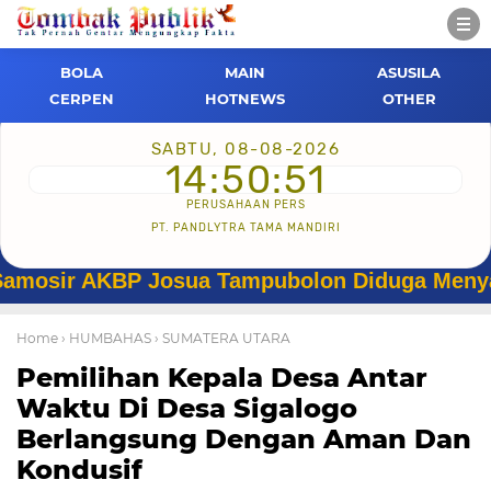
BOLA
MAIN
ASUSILA
CERPEN
HOTNEWS
OTHER
SABTU, 08-08-2026
14:50:52
PERUSAHAAN PERS
PT. PANDLYTRA TAMA MANDIRI
ir AKBP Josua Tampubolon Diduga Menyalahgun
Home
› HUMBAHAS
› SUMATERA UTARA
Pemilihan Kepala Desa Antar
Waktu Di Desa Sigalogo
Berlangsung Dengan Aman Dan
Kondusif