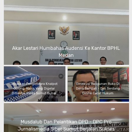
Akar Lestari Humbahas Audensi Ke Kantor BPHL
Medan
Lepaskan Pengendara Knalpot
Eksekusi Bangunan Ruko Di
Oblong, Razia Yang Digelar
Desa Sampali - Deli Serdang
Ditlantas Polda Sumut Bubar
Dinilai Cacat Hukum
Musdalub Dan Pelantikan DPD - DPC Pro
Jurnalismedia Siber Sumut Berjalan Sukses