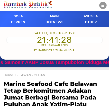
BOLA
MAIN
ASUSILA
CERPEN
HOTNEWS
OTHER
SABTU, 08-08-2026
21:41:28
PERUSAHAAN PERS
PT. PANDLYTRA TAMA MANDIRI
osir AKBP Josua Tampubolon Diduga Menyalah
Home
› BELAWAN
› MEDAN
Marine Seafood Cafe Belawan
Tetap Berkomitmen Adakan
Jumat Berbagi Bersama Pada
Puluhan Anak Yatim-Piatu