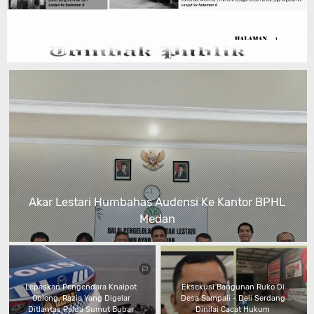
Akar Lestari Humbahas Audensi Ke Kantor BPHL
Medan
Lepaskan Pengendara Knalpot
Eksekusi Bangunan Ruko Di
Oblong, Razia Yang Digelar
Desa Sampali - Deli Serdang
Ditlantas Polda Sumut Bubar
Dinilai Cacat Hukum