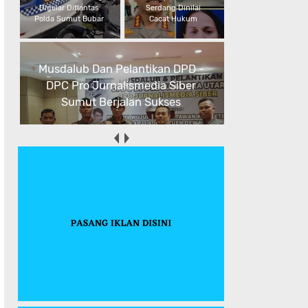
Digelar Ditlantas
Serdang Dinilai
Polda Sumut Bubar
Cacat Hukum
Musdalub Dan Pelantikan DPD -
DPC Pro Jurnalismedia Siber
Sumut Berjalan Sukses