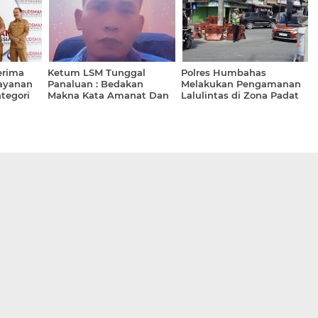
erima
Ketum LSM Tunggal
Polres Humbahas
ayanan
Panaluan : Bedakan
Melakukan Pengamanan
tegori
Makna Kata Amanat Dan
Lalulintas di Zona Padat
Makna Kata Berkuasa.
Pengendara
Bedakan Juga Kalimat
Mengabdi Dan Digaji