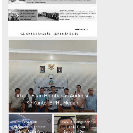
Akar Lestari Humbahas Audensi
Ke Kantor BPHL Medan
Lepaskan
Eksekusi Bangunan
Pengendara Knalpot
Ruko Di Desa
Oblong, Razia Yang
Sampali - Deli