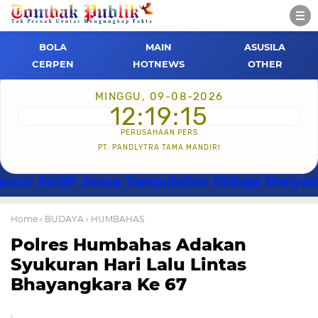
BOLA
MAIN
ASUSILA
CERPEN
HOTNEWS
OTHER
MINGGU, 09-08-2026
12:19:16
PERUSAHAAN PERS
PT. PANDLYTRA TAMA MANDIRI
BP Josua Tampubolon Diduga Menyalahgunakan
Home
› BUDAYA
› HUMBAHAS
Polres Humbahas Adakan
Syukuran Hari Lalu Lintas
Bhayangkara Ke 67