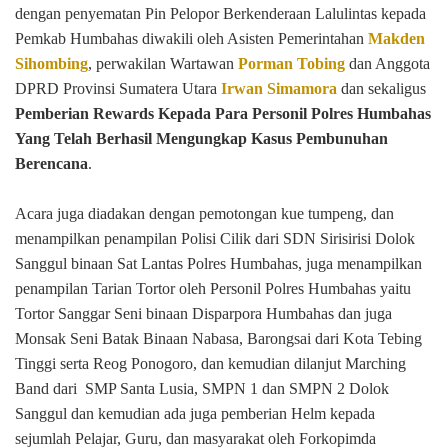
dengan penyematan Pin Pelopor Berkenderaan Lalulintas kepada
Pemkab Humbahas diwakili oleh Asisten Pemerintahan
Makden
Sihombing
, perwakilan Wartawan
Porman Tobing
dan Anggota
DPRD Provinsi Sumatera Utara
Irwan Simamora
dan sekaligus
Pemberian Rewards Kepada Para Personil Polres Humbahas
Yang Telah Berhasil Mengungkap Kasus Pembunuhan
Berencana
.
Acara juga diadakan dengan pemotongan kue tumpeng, dan
menampilkan penampilan Polisi Cilik dari SDN Sirisirisi Dolok
Sanggul binaan Sat Lantas Polres Humbahas, juga menampilkan
penampilan Tarian Tortor oleh Personil Polres Humbahas yaitu
Tortor Sanggar Seni binaan Disparpora Humbahas dan juga
Monsak Seni Batak Binaan Nabasa, Barongsai dari Kota Tebing
Tinggi serta Reog Ponogoro, dan kemudian dilanjut Marching
Band dari SMP Santa Lusia, SMPN 1 dan SMPN 2 Dolok
Sanggul dan kemudian ada juga pemberian Helm kepada
sejumlah Pelajar, Guru, dan masyarakat oleh Forkopimda