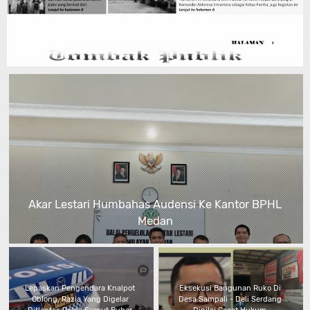
Akar Lestari Humbahas Audensi Ke Kantor BPHL
Medan
Lepaskan Pengendara Knalpot
Eksekusi Bangunan Ruko Di
Oblong, Razia Yang Digelar
Desa Sampali - Deli Serdang