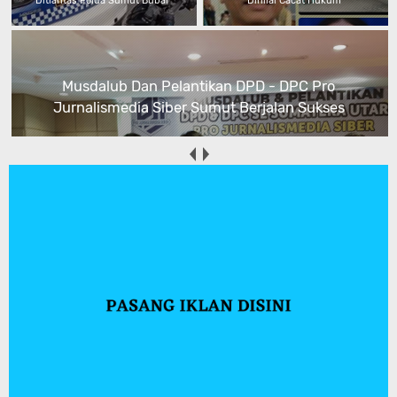
Ditlantas Polda Sumut Bubar
Dinilai Cacat Hukum
Musdalub Dan Pelantikan DPD - DPC Pro
Jurnalismedia Siber Sumut Berjalan Sukses