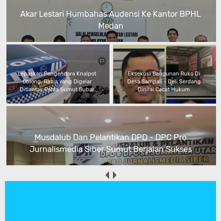
Akar Lestari Humbahas Audensi Ke Kantor BPHL
Medan
Lepaskan Pengendara Knalpot
Eksekusi Bangunan Ruko Di
Oblong, Razia Yang Digelar
Desa Sampali - Deli Serdang
Ditlantas Polda Sumut Bubar
Dinilai Cacat Hukum
Musdalub Dan Pelantikan DPD - DPC Pro
Jurnalismedia Siber Sumut Berjalan Sukses