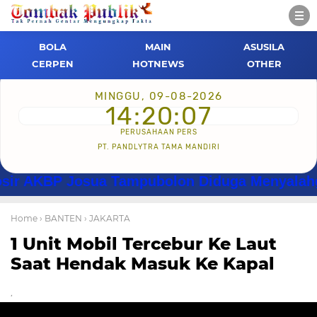
BOLA
MAIN
ASUSILA
CERPEN
HOTNEWS
OTHER
MINGGU, 09-08-2026
14:20:07
PERUSAHAAN PERS
PT. PANDLYTRA TAMA MANDIRI
KBP Josua Tampubolon Diduga Menyalahgunakan
Home
› BANTEN
› JAKARTA
1 Unit Mobil Tercebur Ke Laut
Saat Hendak Masuk Ke Kapal