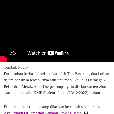
Tombak Publik.
Dua korban berhasil diselamatkan oleh Tim Basarnas, dua korban
dalam peristiwa terceburnya satu unit mobil ke Laut Dermaga 2
Pelabuhan Merak. Mobil berpenumpang itu disebutkan tercebur
saat akan menaiki KMP Shalem, Jumat (23/12/2022) malam.
Dan kedua korban langsung dilarikan ke rumah sakit terdekat.
Aksi Pungli Di Jembatan Panjang Provinsi Jambi
⬇️⬇️