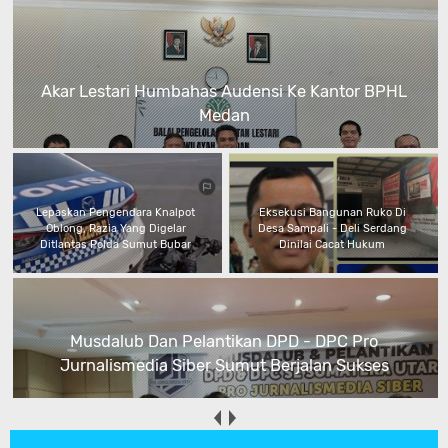
Akar Lestari Humbahas Audensi Ke Kantor BPHL
Medan
Lepaskan Pengendara Knalpot
Eksekusi Bangunan Ruko Di
Oblong, Razia Yang Digelar
Desa Sampali - Deli Serdang
Ditlantas Polda Sumut Bubar
Dinilai Cacat Hukum
Musdalub Dan Pelantikan DPD - DPC Pro
Jurnalismedia Siber Sumut Berjalan Sukses