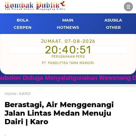
BOLA
MAIN
ASUSILA
CERPEN
HOTNEWS
OTHER
JUMAAT, 07-08-2026
20:40:52
PERUSAHAAN PERS
PT. PANDLYTRA TAMA MANDIRI
Diduga Menyalahgunakan Wewenang Dan Dilapor
Home
› KARO
Berastagi, Air Menggenangi
Jalan Lintas Medan Menuju
Dairi | Karo