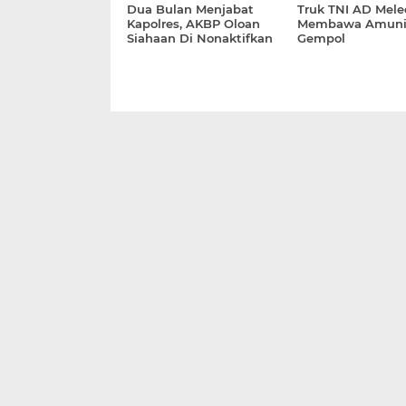
Dua Bulan Menjabat
Truk TNI AD Mele
Kapolres, AKBP Oloan
Membawa Amunisi
Siahaan Di Nonaktifkan
Gempol
Terkait Penembakan Dua
Remaja