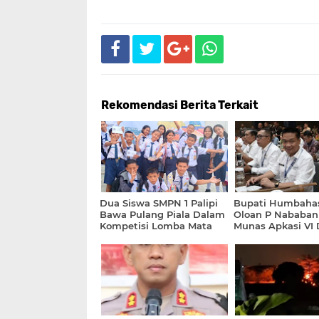
Rekomendasi Berita Terkait
Dua Siswa SMPN 1 Palipi
Bupati Humbahas
Bawa Pulang Piala Dalam
Oloan P Nababan 
Kompetisi Lomba Mata
Munas Apkasi VI 
Pelajaran Tingkat SMP Se
Sulawesi Utara
Kabupaten Samosir