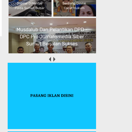
Digelar Ditlantas
Serdang Dinilai
Polda Sumut Bubar
Cacat Hukum
Musdalub Dan Pelantikan DPD -
DPC Pro Jurnalismedia Siber
Sumut Berjalan Sukses