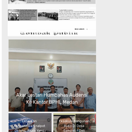
Akar Lestari Humbahas Audensi
Ke Kantor BPHL Medan
Lepaskan
Eksekusi Bangunan
Pengendara Knalpot
Ruko Di Desa
Oblong, Razia Yang
Sampali - Deli