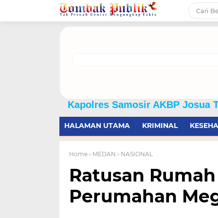
Kapolres Samosir AKBP Josua Tampubolon
HALAMAN UTAMA
KRIMINAL
KESEH
Home
› MEDAN
› NASIONAL
Ratusan Rumah 
Perumahan Meg