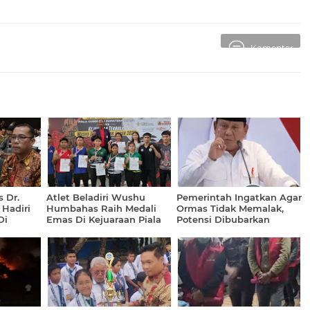
Komentar
 Dr.
Atlet Beladiri Wushu
Pemerintah Ingatkan Agar
Hadiri
Humbahas Raih Medali
Ormas Tidak Memalak,
Di
Emas Di Kejuaraan Piala
Potensi Dibubarkan
Gubernur Sumut