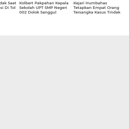
dak Saat
Kolbert Pakpahan Kepala
Kejari Humbahas
 Di Tol
Sekolah UPT SMP Negeri
Tetapkan Empat Orang
002 Dolok Sanggul
Tersangka Kasus Tindak
Torehkan Banyak Prestasi
Pidana Korupsi Di Dinas
PUTR Humbahas