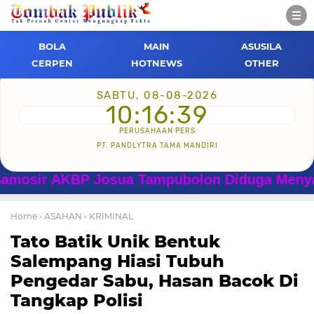
BOLA
MAIN
ASUSILA
CERPEN
HOTNEWS
OTHER
SABTU, 08-08-2026
10:16:40
PERUSAHAAN PERS
PT. PANDLYTRA TAMA MANDIRI
r AKBP Josua Tampubolon Diduga Menyalahgun
Home
› ASAHAN
› KRIMINAL
Tato Batik Unik Bentuk
Salempang Hiasi Tubuh
Pengedar Sabu, Hasan Bacok Di
Tangkap Polisi