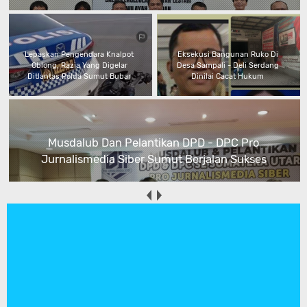
Lepaskan Pengendara Knalpot
Eksekusi Bangunan Ruko Di
Oblong, Razia Yang Digelar
Desa Sampali - Deli Serdang
Ditlantas Polda Sumut Bubar
Dinilai Cacat Hukum
Musdalub Dan Pelantikan DPD - DPC Pro
Jurnalismedia Siber Sumut Berjalan Sukses