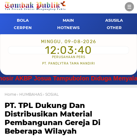
BOLA
MAIN
ASUSILA
CERPEN
HOTNEWS
OTHER
MINGGU, 09-08-2026
12:03:41
PERUSAHAAN PERS
PT. PANDLYTRA TAMA MANDIRI
KBP Josua Tampubolon Diduga Menyalahgunakan
Home
› HUMBAHAS
› SOSIAL
PT. TPL Dukung Dan
Distribusikan Material
Pembangunan Gereja Di
Beberapa Wilayah