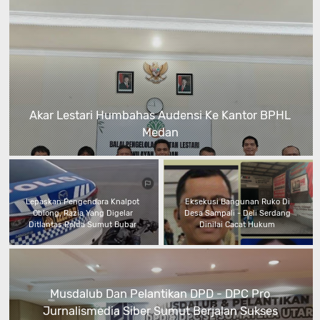
Akar Lestari Humbahas Audensi Ke Kantor BPHL
Medan
Lepaskan Pengendara Knalpot
Eksekusi Bangunan Ruko Di
Oblong, Razia Yang Digelar
Desa Sampali - Deli Serdang
Ditlantas Polda Sumut Bubar
Dinilai Cacat Hukum
Musdalub Dan Pelantikan DPD - DPC Pro
Jurnalismedia Siber Sumut Berjalan Sukses